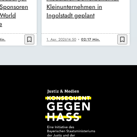
 Sponsoren
Kleinunternehmen in
 World
Ingolstadt geplant
e
bookmark_border
bookmark_border
in.
1. Apr. 2026
14:50
02:17 Min.