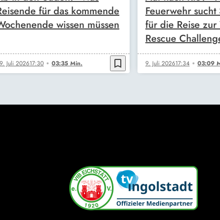
Reisende für das kommende
Feuerwehr sucht
Wochenende wissen müssen
für die Reise zur
Rescue Challeng
bookmark_border
9. Juli 2026
17:30
03:35 Min.
9. Juli 2026
17:34
03:09 M