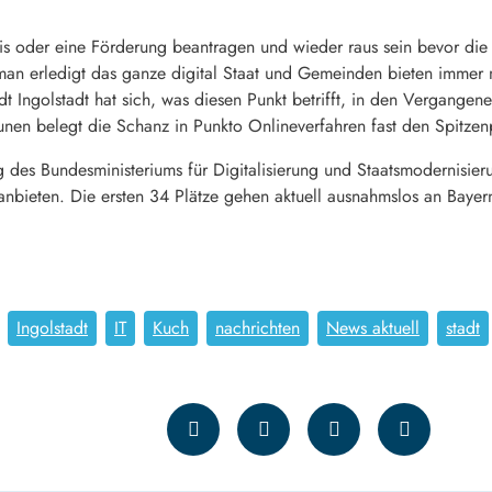
s oder eine Förderung beantragen und wieder raus sein bevor die M
an erledigt das ganze digital Staat und Gemeinden bieten immer 
adt Ingolstadt hat sich, was diesen Punkt betrifft, in den Vergangen
n belegt die Schanz in Punkto Onlineverfahren fast den Spitzenp
des Bundesministeriums für Digitalisierung und Staatsmodernisieru
nbieten. Die ersten 34 Plätze gehen aktuell ausnahmslos an Bayern
Ingolstadt
IT
Kuch
nachrichten
News aktuell
stadt