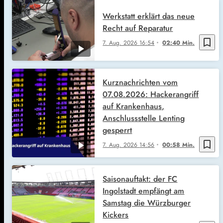
Werkstatt erklärt das neue
Recht auf Reparatur
bookmark_border
7. Aug. 2026
16:54
02:40 Min.
Kurznachrichten vom
07.08.2026: Hackerangriff
auf Krankenhaus,
Anschlussstelle Lenting
gesperrt
bookmark_border
7. Aug. 2026
14:56
00:58 Min.
Saisonauftakt: der FC
Ingolstadt empfängt am
Samstag die Würzburger
Kickers