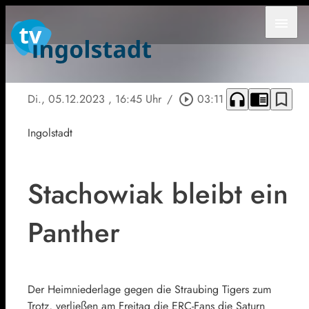
menu
headphones
chrome_reader_mode
bookmark_border
Di., 05.12.2023
, 16:45 Uhr
/
play_circle_outline
03:11
Ingolstadt
Stachowiak bleibt ein
Panther
Der Heimniederlage gegen die Straubing Tigers zum
Trotz, verließen am Freitag die ERC-Fans die Saturn