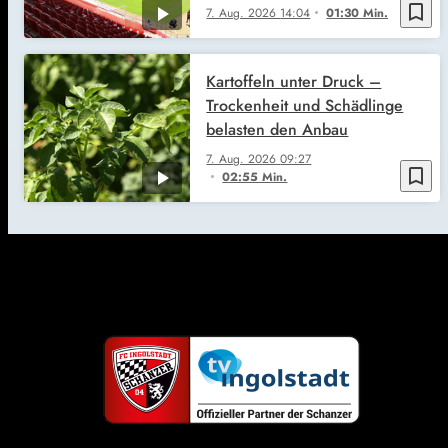
bookmark_border
7. Aug. 2026
14:04
01:30 Min.
Kartoffeln unter Druck –
Trockenheit und Schädlinge
belasten den Anbau
7. Aug. 2026
09:27
bookmark_border
02:55 Min.