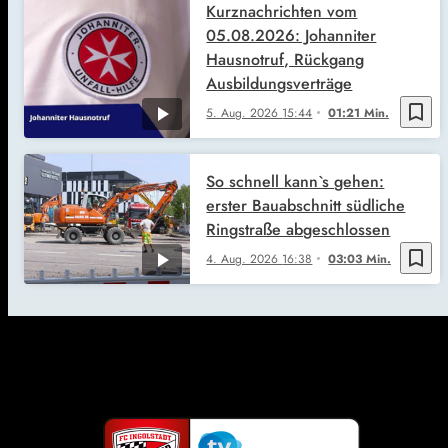
Kurznachrichten vom
05.08.2026: Johanniter
Hausnotruf, Rückgang
Ausbildungsverträge
bookmark_border
5. Aug. 2026
15:44
01:21 Min.
So schnell kann`s gehen:
erster Bauabschnitt südliche
Ringstraße abgeschlossen
bookmark_border
4. Aug. 2026
16:38
03:03 Min.