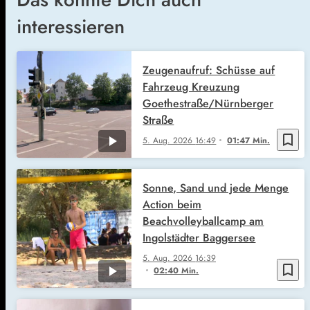
interessieren
Zeugenaufruf: Schüsse auf
Fahrzeug Kreuzung
Goethestraße/Nürnberger
Straße
bookmark_border
5. Aug. 2026
16:49
01:47 Min.
Sonne, Sand und jede Menge
Action beim
Beachvolleyballcamp am
Ingolstädter Baggersee
5. Aug. 2026
16:39
bookmark_border
02:40 Min.