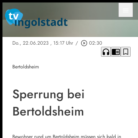
menu
Do., 22.06.2023
, 15:17 Uhr
/
play_circle_outline
02:30
headphones
chrome_reader_mode
bookmark_border
Bertoldsheim
Sperrung bei
Bertoldsheim
Bewohner rund um Bertoldsheim müssen sich bald in