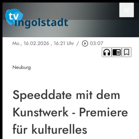
menu
Mo., 16.02.2026
, 16:21 Uhr
/
play_circle_outline
03:07
headphones
chrome_reader_mode
bookmark_border
Neuburg
Speeddate mit dem
Kunstwerk - Premiere
für kulturelles