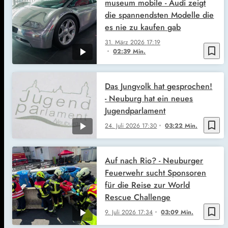
museum mobile - Audi zeigt
die spannendsten Modelle die
es nie zu kaufen gab
31. März 2026
17:19
bookmark_border
02:39 Min.
Das Jungvolk hat gesprochen!
- Neuburg hat ein neues
Jugendparlament
bookmark_border
24. Juli 2026
17:30
03:22 Min.
Auf nach Rio? - Neuburger
Feuerwehr sucht Sponsoren
für die Reise zur World
Rescue Challenge
bookmark_border
9. Juli 2026
17:34
03:09 Min.