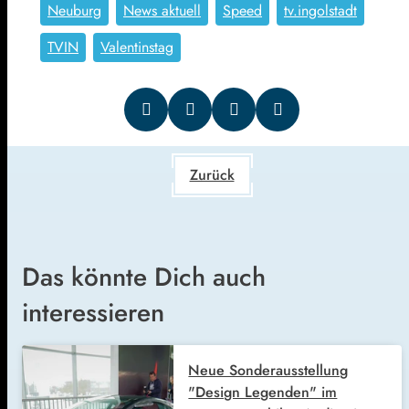
Neuburg
News aktuell
Speed
tv.ingolstadt
TVIN
Valentinstag
Zurück
Das könnte Dich auch
interessieren
Neue Sonderausstellung
"Design Legenden" im