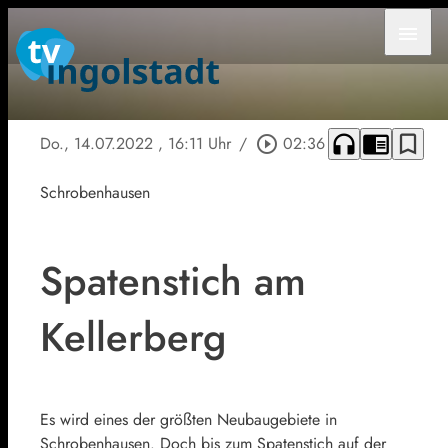
menu
headphones
chrome_reader_mode
bookmark_border
Do., 14.07.2022
, 16:11 Uhr
/
play_circle_outline
02:36
Schrobenhausen
Spatenstich am
Kellerberg
Es wird eines der größten Neubaugebiete in
Schrobenhausen. Doch bis zum Spatenstich auf der