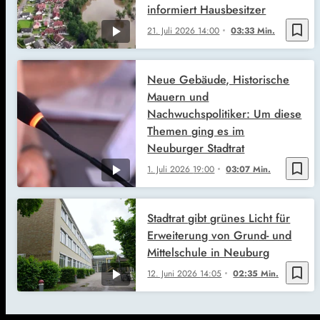
informiert Hausbesitzer
bookmark_border
21. Juli 2026
14:00
03:33 Min.
Neue Gebäude, Historische
Mauern und
Nachwuchspolitiker: Um diese
Themen ging es im
Neuburger Stadtrat
bookmark_border
1. Juli 2026
19:00
03:07 Min.
Stadtrat gibt grünes Licht für
Erweiterung von Grund- und
Mittelschule in Neuburg
bookmark_border
12. Juni 2026
14:05
02:35 Min.