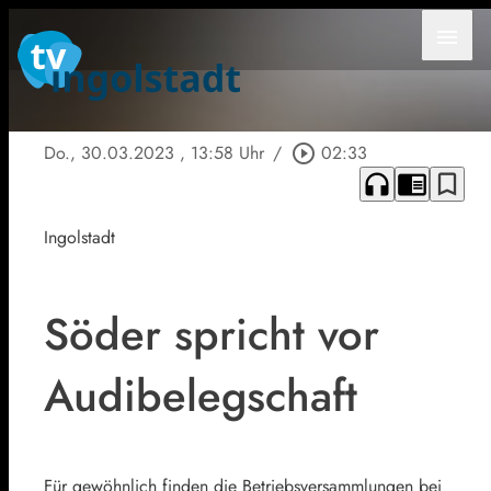
menu
Do., 30.03.2023
, 13:58 Uhr
/
play_circle_outline
02:33
headphones
chrome_reader_mode
bookmark_border
Ingolstadt
Söder spricht vor
Audibelegschaft
Für gewöhnlich finden die Betriebsversammlungen bei