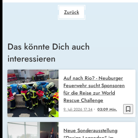
Zurück
Das könnte Dich auch
interessieren
Auf nach Rio? - Neuburger
Feuerwehr sucht Sponsoren
für die Reise zur World
Rescue Challenge
bookmark_border
9. Juli 2026
17:34
03:09 Min.
Neue Sonderausstellung
"Design Legenden" im