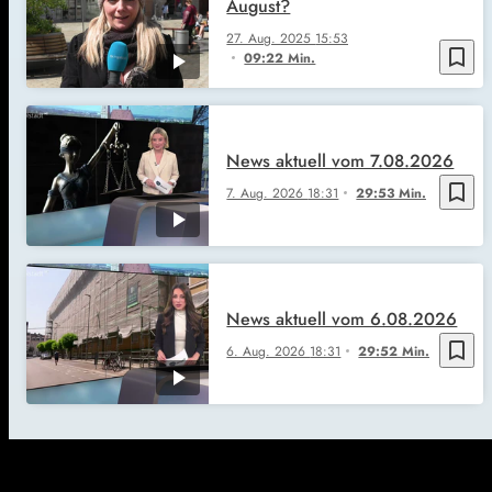
August?
27. Aug. 2025
15:53
bookmark_border
09:22 Min.
News aktuell vom 7.08.2026
bookmark_border
7. Aug. 2026
18:31
29:53 Min.
News aktuell vom 6.08.2026
bookmark_border
6. Aug. 2026
18:31
29:52 Min.