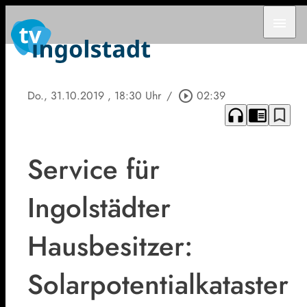
menu
Do., 31.10.2019
, 18:30 Uhr
/
play_circle_outline
02:39
headphones
chrome_reader_mode
bookmark_border
Service für
Ingolstädter
Hausbesitzer:
Solarpotentialkataster