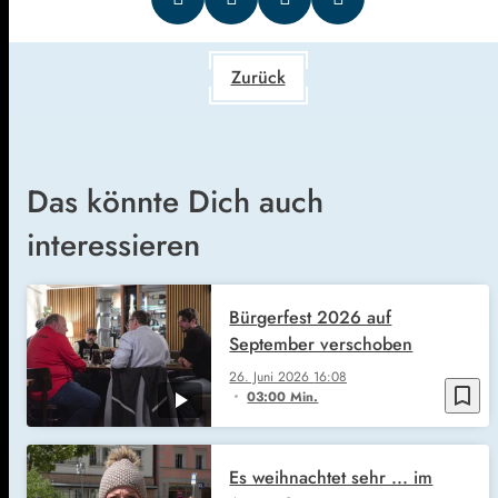
Zurück
Das könnte Dich auch
interessieren
Bürgerfest 2026 auf
September verschoben
26. Juni 2026
16:08
bookmark_border
03:00 Min.
Es weihnachtet sehr ... im