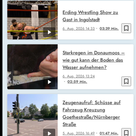
Erding Wrestling Show zu
Gast in Ingolstadt
bookmark_border
6. Aug. 2026
14:33
03:39 Min.
Starkregen im Donaumoos –
wie gut kann der Boden das
Wasser aufnehmen?
6. Aug. 2026
13:24
bookmark_border
02:59 Min.
Zeugenaufruf: Schüsse auf
Fahrzeug Kreuzung
Goethestraße/Nürnberger
Straße
bookmark_border
5. Aug. 2026
16:49
01:47 Min.