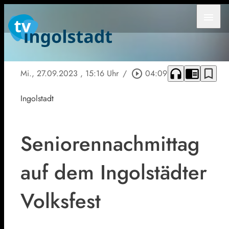
menu
headphones
chrome_reader_mode
bookmark_border
Mi., 27.09.2023
, 15:16 Uhr
/
play_circle_outline
04:09
Ingolstadt
Seniorennachmittag
auf dem Ingolstädter
Volksfest