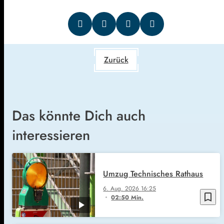
Zurück
Das könnte Dich auch
interessieren
Umzug Technisches Rathaus
6. Aug. 2026
16:25
bookmark_border
02:50 Min.