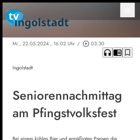
menu
Mi., 22.05.2024
, 16:02 Uhr
/
play_circle_outline
03:30
headphones
chrome_reader_mode
bookmark_border
Ingolstadt
Seniorennachmittag
am Pfingstvolksfest
Bei einem kühlen Bier und ermäßigten Preisen die