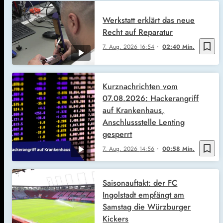
Werkstatt erklärt das neue
Recht auf Reparatur
bookmark_border
7. Aug. 2026
16:54
02:40 Min.
Kurznachrichten vom
07.08.2026: Hackerangriff
auf Krankenhaus,
Anschlussstelle Lenting
gesperrt
bookmark_border
7. Aug. 2026
14:56
00:58 Min.
Saisonauftakt: der FC
Ingolstadt empfängt am
Samstag die Würzburger
Kickers