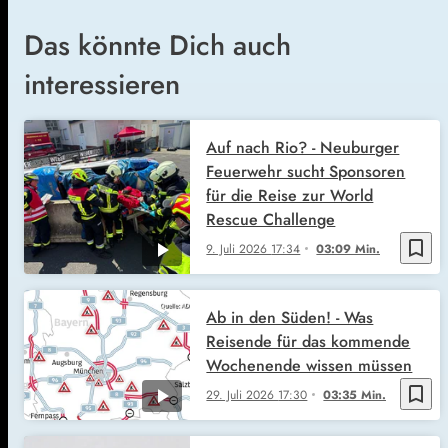
Das könnte Dich auch
interessieren
Auf nach Rio? - Neuburger
Feuerwehr sucht Sponsoren
für die Reise zur World
Rescue Challenge
bookmark_border
9. Juli 2026
17:34
03:09 Min.
Ab in den Süden! - Was
Reisende für das kommende
Wochenende wissen müssen
bookmark_border
29. Juli 2026
17:30
03:35 Min.