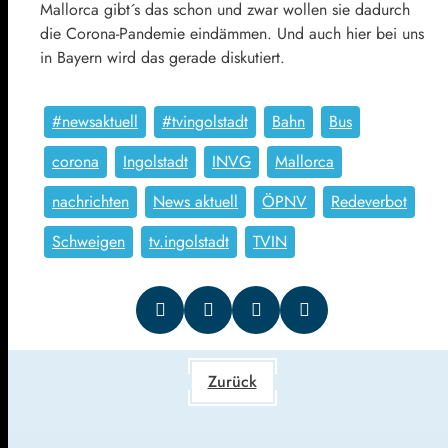
Mallorca gibt´s das schon und zwar wollen sie dadurch
die Corona-Pandemie eindämmen. Und auch hier bei uns
in Bayern wird das gerade diskutiert.
#newsaktuell
#tvingolstadt
Bahn
Bus
corona
Ingolstadt
INVG
Mallorca
nachrichten
News aktuell
ÖPNV
Redeverbot
Schweigen
tv.ingolstadt
TVIN
Zurück