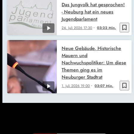
Das Jungvolk hat gesprochen!
- Neuburg hat ein neues
Jugendparlament
bookmark_border
24. Juli 2026
17:30
03:22 Min.
Neue Gebäude, Historische
Mauern und
Nachwuchspolitiker: Um diese
Themen ging es im
Neuburger Stadtrat
bookmark_border
1. Juli 2026
19:00
03:07 Min.