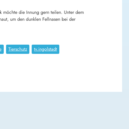
ck möchte die Innung gern teilen. Unter dem
haut, um den dunklen Fellnasen bei der
e
Tierschutz
tv.ingolstadt