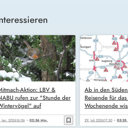
nteressieren
Mitmach-Aktion: LBV &
Ab in den Süden!
NABU rufen zur "Stunde der
Reisende für da
Wintervögel" auf
Wochenende wis
bookmark_border
. Jan. 2026
16:06
02:36 Min.
29. Juli 2026
17:30
03:35 