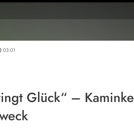
tline
03:01
ingt Glück“ – Kaminkeh
Zweck