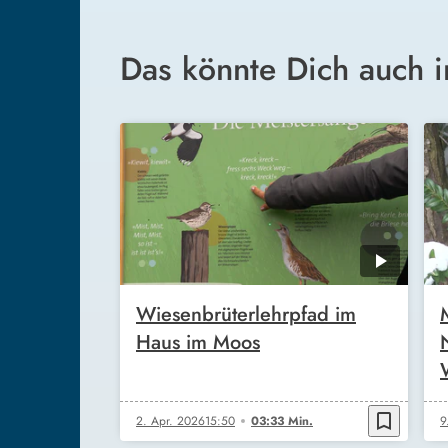
Das könnte Dich auch i
Wiesenbrüterlehrpfad im
Haus im Moos
bookmark_border
2. Apr. 2026
15:50
03:33 Min.
9