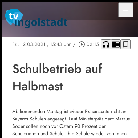
menu
headphones
chrome_reader_mode
bookmark_border
Fr., 12.03.2021
, 15:43 Uhr
/
play_circle_outline
02:15
Schulbetrieb auf
Halbmast
Ab kommenden Montag ist wieder Präsenzunterricht an
Bayerns Schulen angesagt. Laut Ministerpräsident Markus
Söder sollen noch vor Ostern 90 Prozent der
Schülerinnen und Schüler ihre Schule wieder von innen