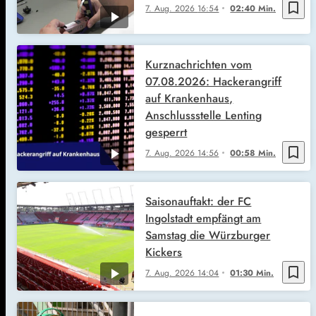
bookmark_border
7. Aug. 2026
16:54
02:40 Min.
Kurznachrichten vom
07.08.2026: Hackerangriff
auf Krankenhaus,
Anschlussstelle Lenting
gesperrt
bookmark_border
7. Aug. 2026
14:56
00:58 Min.
Saisonauftakt: der FC
Ingolstadt empfängt am
Samstag die Würzburger
Kickers
bookmark_border
7. Aug. 2026
14:04
01:30 Min.