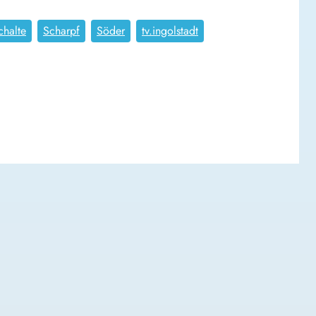
chalte
Scharpf
Söder
tv.ingolstadt