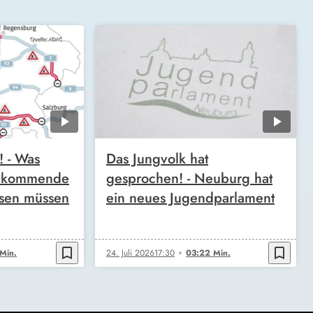
 - Was
Das Jungvolk hat
s kommende
gesprochen! - Neuburg hat
sen müssen
ein neues Jugendparlament
bookmark_border
bookmark_border
Min.
24. Juli 2026
17:30
03:22 Min.