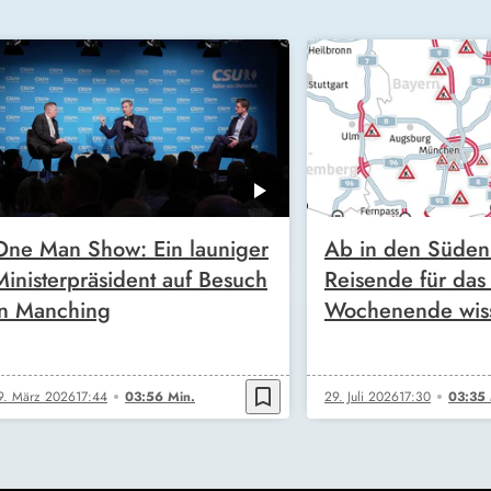
One Man Show: Ein launiger
Ab in den Süden!
Ministerpräsident auf Besuch
Reisende für da
in Manching
Wochenende wis
bookmark_border
9. März 2026
17:44
03:56 Min.
29. Juli 2026
17:30
03:35 