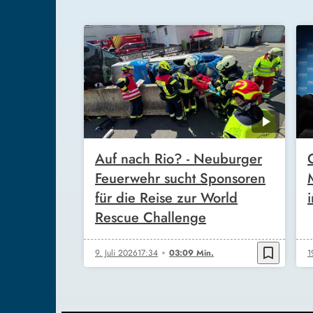
Auf nach Rio? - Neuburger
Feuerwehr sucht Sponsoren
für die Reise zur World
Rescue Challenge
bookmark_border
9. Juli 2026
17:34
03:09 Min.
1