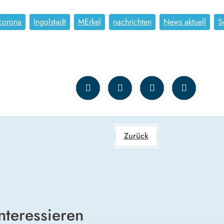
corona
Ingolstadt
MErkel
nachrichten
News aktuell
S
Zurück
nteressieren