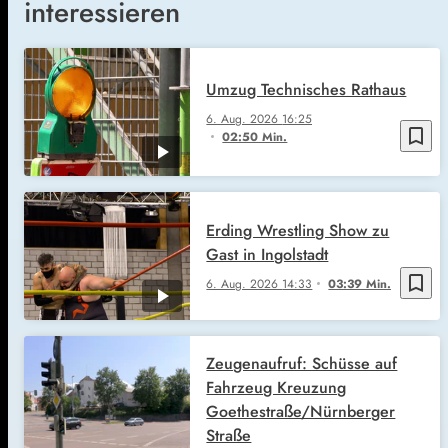
interessieren
Umzug Technisches Rathaus
6. Aug. 2026
16:25
bookmark_border
02:50 Min.
Erding Wrestling Show zu
Gast in Ingolstadt
bookmark_border
6. Aug. 2026
14:33
03:39 Min.
Zeugenaufruf: Schüsse auf
Fahrzeug Kreuzung
Goethestraße/Nürnberger
Straße