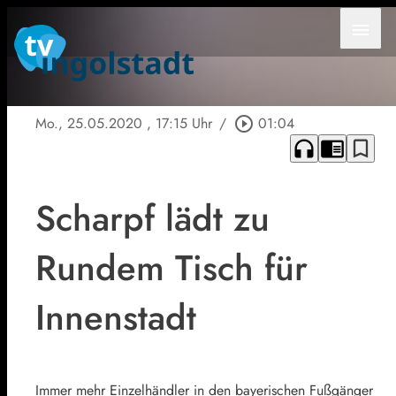
menu
Mo., 25.05.2020
, 17:15 Uhr
/
play_circle_outline
01:04
headphones
chrome_reader_mode
bookmark_border
Scharpf lädt zu
Rundem Tisch für
Innenstadt
Immer mehr Einzelhändler in den bayerischen Fußgänger