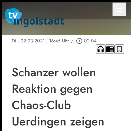
menu
Di., 02.03.2021
, 16:45 Uhr
/
play_circle_outline
02:04
headphones
chrome_reader_mode
bookmark_border
Schanzer wollen
Reaktion gegen
Chaos-Club
Uerdingen zeigen