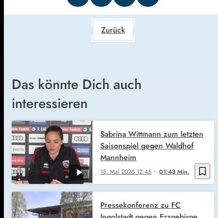
Zurück
Das könnte Dich auch
interessieren
Sabrina Wittmann zum letzten
Saisonspiel gegen Waldhof
Mannheim
bookmark_border
15. Mai 2026
12:45
01:43 Min.
Pressekonferenz zu FC
Ingolstadt gegen Erzgebirge