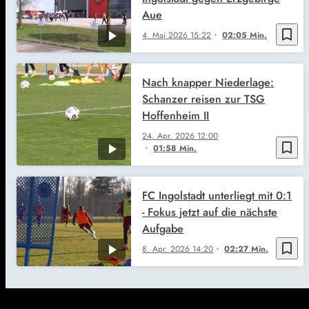
Aue
bookmark_border
4. Mai 2026
15:22
02:05 Min.
Nach knapper Niederlage:
Schanzer reisen zur TSG
Hoffenheim II
24. Apr. 2026
12:00
bookmark_border
01:58 Min.
FC Ingolstadt unterliegt mit 0:1
- Fokus jetzt auf die nächste
Aufgabe
bookmark_border
8. Apr. 2026
14:20
02:27 Min.