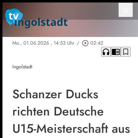
menu
Mo., 01.06.2026
, 14:53 Uhr
/
play_circle_outline
02:42
headphones
chrome_reader_mode
bookmark_border
Ingolstadt
Schanzer Ducks
richten Deutsche
U15-Meisterschaft aus