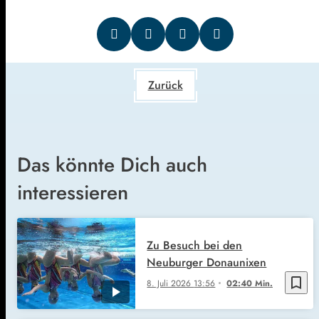
Zurück
Das könnte Dich auch
interessieren
Zu Besuch bei den
Neuburger Donaunixen
bookmark_border
8. Juli 2026
13:56
02:40 Min.