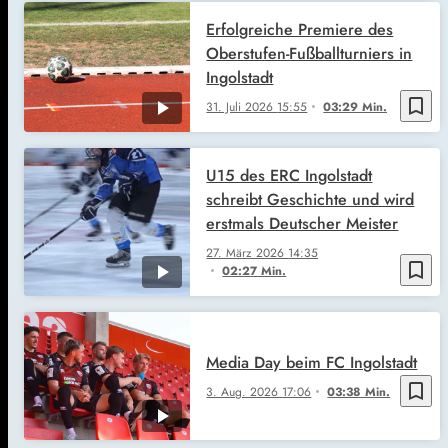
Erfolgreiche Premiere des
Oberstufen-Fußballturniers in
Ingolstadt
bookmark_border
31. Juli 2026
15:55
03:29 Min.
U15 des ERC Ingolstadt
schreibt Geschichte und wird
erstmals Deutscher Meister
27. März 2026
14:35
bookmark_border
02:27 Min.
Media Day beim FC Ingolstadt
bookmark_border
3. Aug. 2026
17:06
03:38 Min.