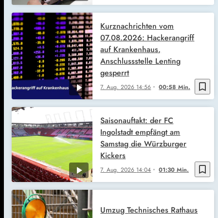
Kurznachrichten vom
07.08.2026: Hackerangriff
auf Krankenhaus,
Anschlussstelle Lenting
gesperrt
bookmark_border
7. Aug. 2026
14:56
00:58 Min.
Saisonauftakt: der FC
Ingolstadt empfängt am
Samstag die Würzburger
Kickers
bookmark_border
7. Aug. 2026
14:04
01:30 Min.
Umzug Technisches Rathaus