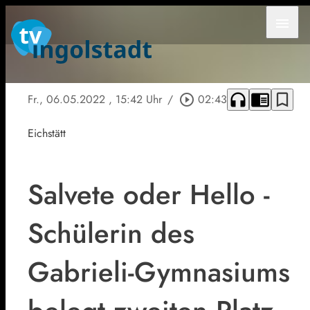
menu
headphones
chrome_reader_mode
bookmark_border
Fr., 06.05.2022
, 15:42 Uhr
/
play_circle_outline
02:43
Eichstätt
Salvete oder Hello -
Schülerin des
Gabrieli-Gymnasiums