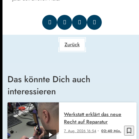
Zurück
Das könnte Dich auch
interessieren
Werkstatt erklärt das neue
Recht auf Reparatur
bookmark_border
7. Aug. 2026
16:54
02:40 Min.