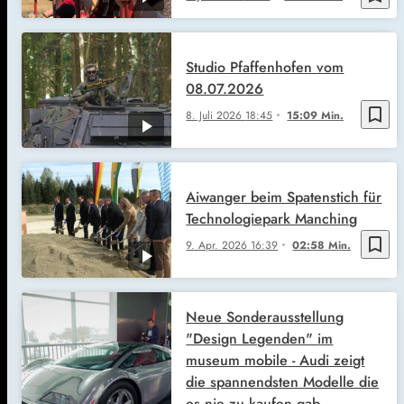
Studio Pfaffenhofen vom
08.07.2026
bookmark_border
8. Juli 2026
18:45
15:09 Min.
Aiwanger beim Spatenstich für
Technologiepark Manching
bookmark_border
9. Apr. 2026
16:39
02:58 Min.
Neue Sonderausstellung
"Design Legenden" im
museum mobile - Audi zeigt
die spannendsten Modelle die
es nie zu kaufen gab