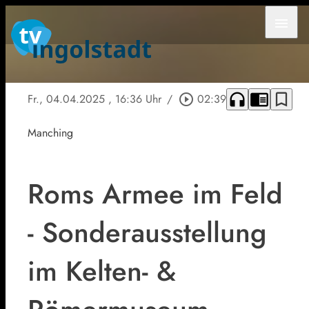
menu
headphones
chrome_reader_mode
bookmark_border
Fr., 04.04.2025
, 16:36 Uhr
/
play_circle_outline
02:39
Manching
Roms Armee im Feld
- Sonderausstellung
im Kelten- &