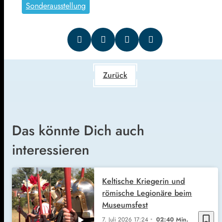
Sonderausstellung
Zurück
Das könnte Dich auch
interessieren
Keltische Kriegerin und
römische Legionäre beim
Museumsfest
bookmark_border
7. Juli 2026
17:24
02:40 Min.