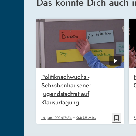
Das könnte Dich auch i
Politiknachwuchs -
Schrobenhausener
Jugendstadtrat auf
Klausurtagung
bookmark_border
16. Jan. 2026
17:54
03:29 Min.
8