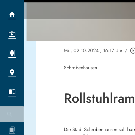
Mi., 02.10.2024
, 16:17 Uhr
/
play_circle_ou
Schrobenhausen
Rollstuhlra
Die Stadt Schrobenhausen soll barr