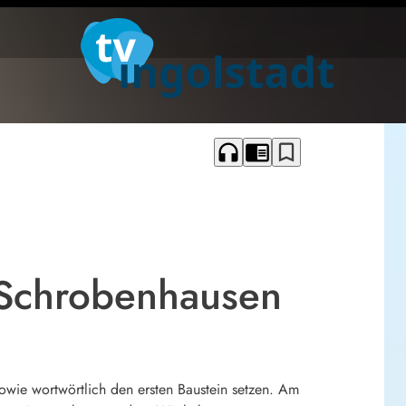
headphones
chrome_reader_mode
bookmark_border
n Schrobenhausen
sowie wortwörtlich den ersten Baustein setzen. Am