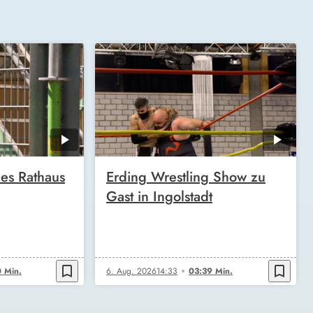
es Rathaus
Erding Wrestling Show zu
Gast in Ingolstadt
bookmark_border
bookmark_border
 Min.
6. Aug. 2026
14:33
03:39 Min.