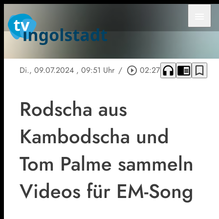
menu
headphones
chrome_reader_mode
bookmark_border
Di., 09.07.2024
, 09:51 Uhr
/
play_circle_outline
02:27
Rodscha aus
Kambodscha und
Tom Palme sammeln
Videos für EM-Song