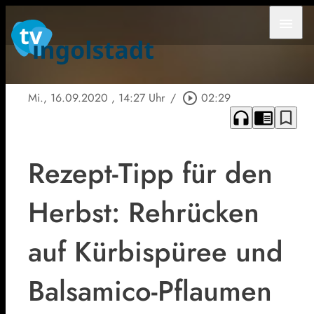
menu
Mi., 16.09.2020
, 14:27 Uhr
/
play_circle_outline
02:29
headphones
chrome_reader_mode
bookmark_border
Rezept-Tipp für den
Herbst: Rehrücken
auf Kürbispüree und
Balsamico-Pflaumen