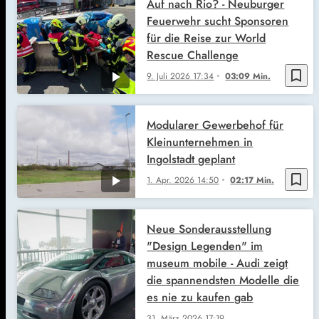
Auf nach Rio? - Neuburger
Feuerwehr sucht Sponsoren
für die Reise zur World
Rescue Challenge
bookmark_border
9. Juli 2026
17:34
03:09 Min.
Modularer Gewerbehof für
Kleinunternehmen in
Ingolstadt geplant
bookmark_border
1. Apr. 2026
14:50
02:17 Min.
Neue Sonderausstellung
"Design Legenden" im
museum mobile - Audi zeigt
die spannendsten Modelle die
es nie zu kaufen gab
31. März 2026
17:19