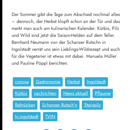
Der Sommer gibt die Tage zum Abschied nochmal alles
– dennoch, der Herbst klopft schon an der Tür und das
merkt man auch am kulinarischen Kalender. Kürbis, Pilz
und Wild sind jetzt die Saison-Helden auf dem Teller.
Bernhard Neumann von der Schanzer Rutschn in
Ingolstadt verrät uns sein Lieblings-Wildrezept und auch
für die Vegetarier ist etwas mit dabei. Manuela Müller
und Pauline Pöppl berichten.
corona
Gastronomie
Herbst
Ingolstadt
Kürbis
nachrichten
News aktuell
Pflaume
Rehrücken
Schanzer Rutsch'n
Steinpilz
tv.ingolstadt
TVIN