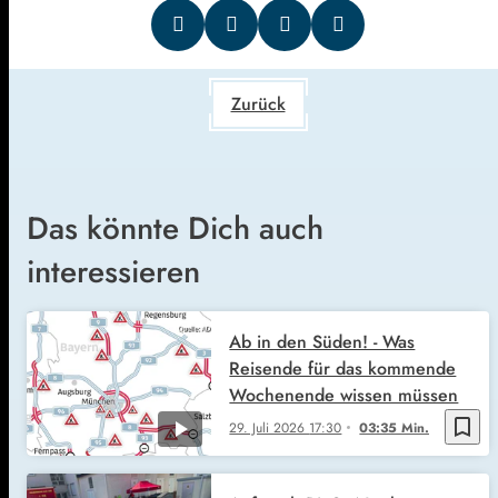
Zurück
Das könnte Dich auch
interessieren
Ab in den Süden! - Was
Reisende für das kommende
Wochenende wissen müssen
bookmark_border
29. Juli 2026
17:30
03:35 Min.