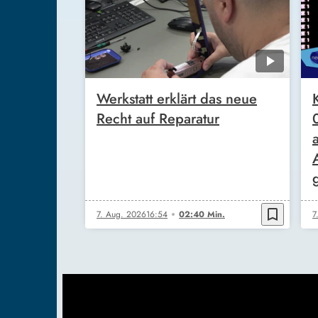
Werkstatt erklärt das neue
Recht auf Reparatur
bookmark_border
7. Aug. 2026
16:54
02:40 Min.
7