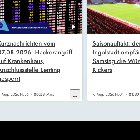
Kurznachrichten vom
Saisonauftakt: de
07.08.2026: Hackerangriff
Ingolstadt empfä
auf Krankenhaus,
Samstag die Wür
Anschlussstelle Lenting
Kickers
gesperrt
bookmark_border
. Aug. 2026
14:56
00:58 Min.
7. Aug. 2026
14:04
01:30