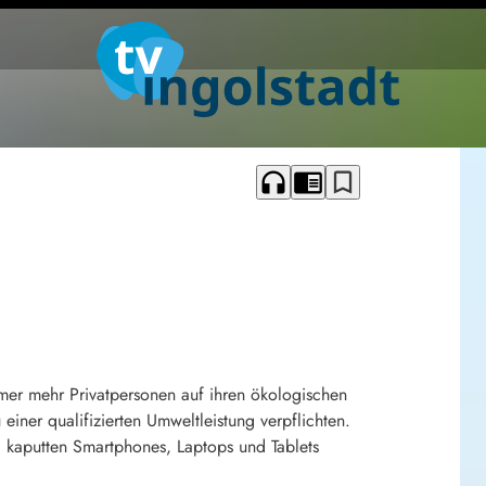
headphones
chrome_reader_mode
bookmark_border
mmer mehr Privatpersonen auf ihren ökologischen
ner qualifizierten Umweltleistung verpflichten.
d kaputten Smartphones, Laptops und Tablets