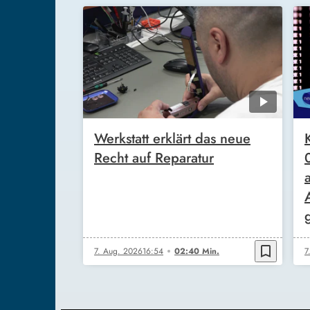
Werkstatt erklärt das neue
Recht auf Reparatur
bookmark_border
7. Aug. 2026
16:54
02:40 Min.
7