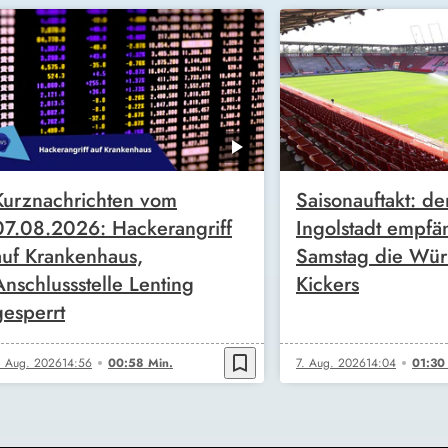
Kurznachrichten vom
Saisonauftakt: de
07.08.2026: Hackerangriff
Ingolstadt empfä
auf Krankenhaus,
Samstag die Wür
Anschlussstelle Lenting
Kickers
gesperrt
bookmark_border
. Aug. 2026
14:56
00:58 Min.
7. Aug. 2026
14:04
01:30