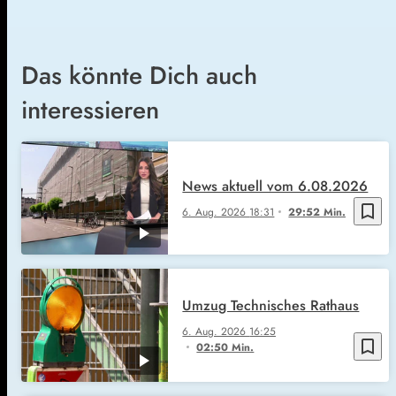
Das könnte Dich auch
interessieren
News aktuell vom 6.08.2026
bookmark_border
6. Aug. 2026
18:31
29:52 Min.
Umzug Technisches Rathaus
6. Aug. 2026
16:25
bookmark_border
02:50 Min.