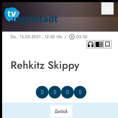
menu
Do., 13.05.2021
, 12:50 Uhr
/
play_circle_outline
03:30
headphones
chrome_reader_mode
bookmark_border
Rehkitz Skippy
Zurück