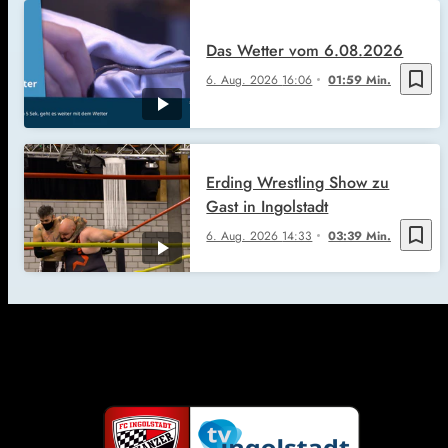
Das Wetter vom 6.08.2026
bookmark_border
6. Aug. 2026
16:06
01:59 Min.
Erding Wrestling Show zu
Gast in Ingolstadt
bookmark_border
6. Aug. 2026
14:33
03:39 Min.