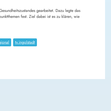
Gesundheitszustandes gearbeitet. Dazu legte das
nktthemen fest. Ziel dabei ist es zu klären, wie
gional
tv.ingolstadt