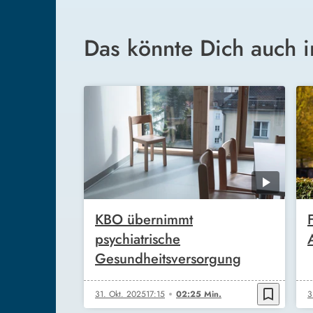
Das könnte Dich auch i
KBO übernimmt
psychiatrische
Gesundheitsversorgung
bookmark_border
31. Okt. 2025
17:15
02:25 Min.
3