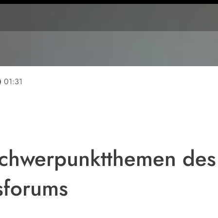
line
01:31
Schwerpunktthemen des
sforums