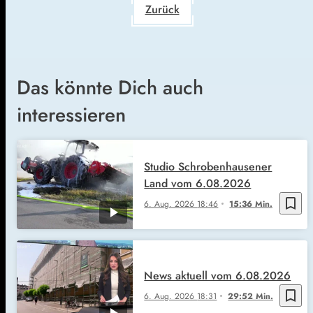
Zurück
Das könnte Dich auch
interessieren
Studio Schrobenhausener
Land vom 6.08.2026
bookmark_border
6. Aug. 2026
18:46
15:36 Min.
News aktuell vom 6.08.2026
bookmark_border
6. Aug. 2026
18:31
29:52 Min.