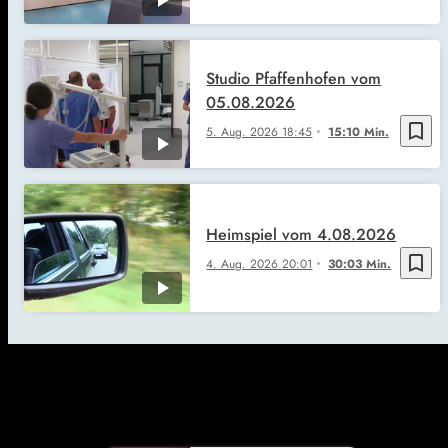
Studio Pfaffenhofen vom
05.08.2026
bookmark_border
5. Aug. 2026
18:45
15:10 Min.
Heimspiel vom 4.08.2026
bookmark_border
4. Aug. 2026
20:01
30:03 Min.