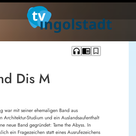
headphones
chrome_reader_mode
bookmark_border
nd Dis M
ig war mit seiner ehemaligen Band aus
 Architektur-Studium und ein Auslandsaufenthalt
 eine neue Band gegründet: Tame the Abyss. In
klich ein Fragezeichen statt eines Ausrufezeichens