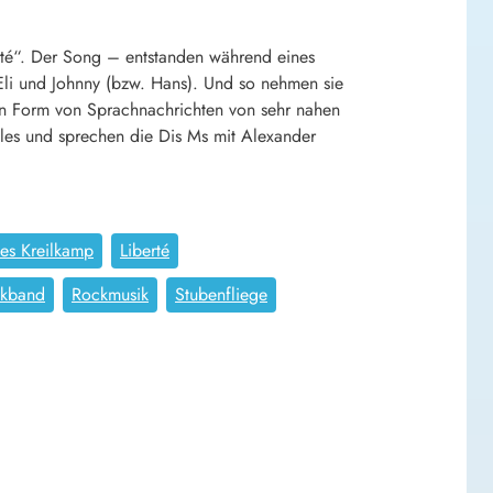
rté“. Der Song – entstanden während eines
Eli und Johnny (bzw. Hans). Und so nehmen sie
k in Form von Sprachnachrichten von sehr nahen
les und sprechen die Dis Ms mit Alexander
es Kreilkamp
Liberté
kband
Rockmusik
Stubenfliege