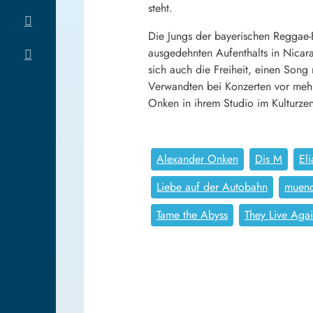
steht.
Die Jungs der bayerischen Reggae-
ausgedehnten Aufenthalts in Nicar
sich auch die Freiheit, einen Song
Verwandten bei Konzerten vor mehr
Onken in ihrem Studio im Kulturze
Alexander Onken
Dis M
El
Liebe auf der Autobahn
muen
Tame the Abyss
They Live Aga