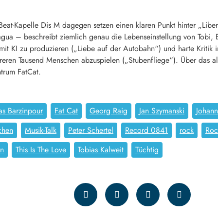
Beat-Kapelle Dis M dagegen setzen einen klaren Punkt hinter „Libe
agua – beschreibt ziemlich genau die Lebenseinstellung von Tobi, 
 mit KI zu produzieren („Liebe auf der Autobahn“) und harte Kriti
eren Tausend Menschen abzuspielen („Stubenfliege“). Über das al
ntrum FatCat.
ias Barzinpour
Fat Cat
Georg Raig
Jan Szymanski
Johann
chen
Musik-Talk
Peter Schertel
Record 0841
rock
Roc
in
This Is The Love
Tobias Kalweit
Tüchtig