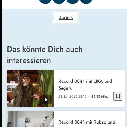
Zurück
Das könnte Dich auch
interessieren
Record 0841 mit LIKA und
Saguru
bookmark_border
21. Juli 2026
21:15
43:13 Min.
Record 0841 mit Rubzz und