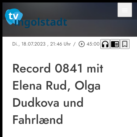
menu
headphones
chrome_reader_mode
bookmark_border
Di., 18.07.2023
, 21:46 Uhr
/
play_circle_outline
45:00
Record 0841 mit
Elena Rud, Olga
Dudkova und
Fahrlænd