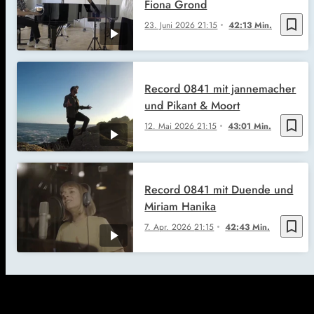
Fiona Grond
bookmark_border
23. Juni 2026
21:15
42:13 Min.
Record 0841 mit jannemacher
und Pikant & Moort
bookmark_border
12. Mai 2026
21:15
43:01 Min.
Record 0841 mit Duende und
Miriam Hanika
bookmark_border
7. Apr. 2026
21:15
42:43 Min.