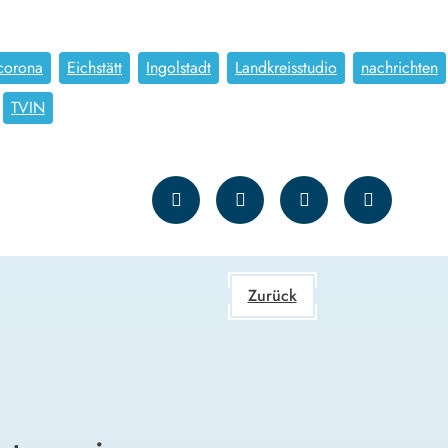
corona
Eichstätt
Ingolstadt
Landkreisstudio
nachrichten
TVIN
Zurück