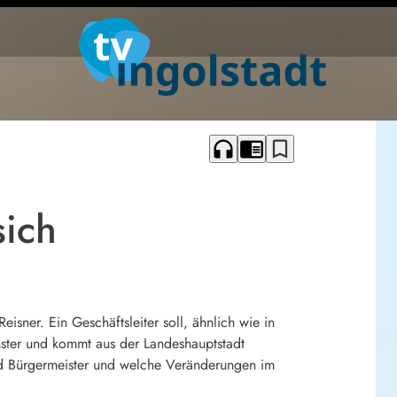
headphones
chrome_reader_mode
bookmark_border
sich
ner. Ein Geschäftsleiter soll, ähnlich wie in
ster und kommt aus der Landeshauptstadt
nd Bürgermeister und welche Veränderungen im