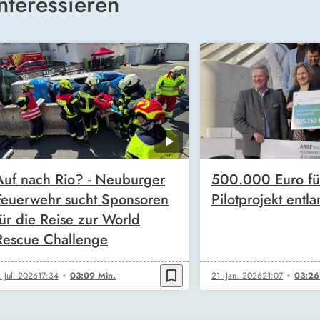
nteressieren
Auf nach Rio? - Neuburger
500.000 Euro für
Feuerwehr sucht Sponsoren
Pilotprojekt entl
für die Reise zur World
Rescue Challenge
bookmark_border
. Juli 2026
17:34
03:09 Min.
21. Jan. 2026
21:07
03:26