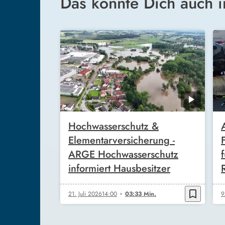
Das könnte Dich auch i
Hochwasserschutz &
Elementarversicherung -
ARGE Hochwasserschutz
informiert Hausbesitzer
bookmark_border
21. Juli 2026
14:00
03:33 Min.
9