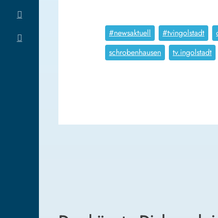
#newsaktuell
#tvingolstadt
schrobenhausen
tv.ingolstadt