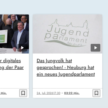
 digitales
Das Jungvolk hat
ang der Paar
gesprochen! - Neuburg hat
ein neues Jugendparlament
bookmark_border
bookmark_border
 Min.
24. Juli 2026
17:30
03:22 Min.