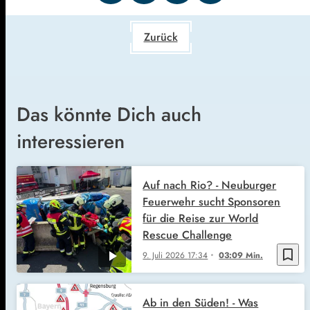
Zurück
Das könnte Dich auch
interessieren
Auf nach Rio? - Neuburger
Feuerwehr sucht Sponsoren
für die Reise zur World
Rescue Challenge
bookmark_border
9. Juli 2026
17:34
03:09 Min.
Ab in den Süden! - Was