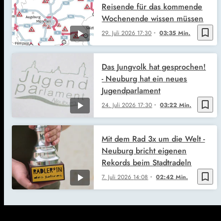
Reisende für das kommende
Wochenende wissen müssen
bookmark_border
29. Juli 2026
17:30
03:35 Min.
Das Jungvolk hat gesprochen!
- Neuburg hat ein neues
Jugendparlament
bookmark_border
24. Juli 2026
17:30
03:22 Min.
Mit dem Rad 3x um die Welt -
Neuburg bricht eigenen
Rekords beim Stadtradeln
bookmark_border
7. Juli 2026
14:08
02:42 Min.