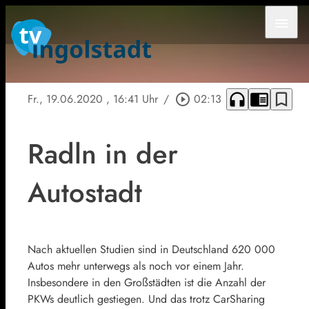
menu
headphones
chrome_reader_mode
bookmark_border
Fr., 19.06.2020
, 16:41 Uhr
/
play_circle_outline
02:13
Radln in der
Autostadt
Nach aktuellen Studien sind in Deutschland 620 000
Autos mehr unterwegs als noch vor einem Jahr.
Insbesondere in den Großstädten ist die Anzahl der
PKWs deutlich gestiegen. Und das trotz CarSharing