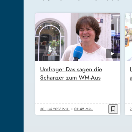
Umfrage: Das sagen die
Schanzer zum WM-Aus
bookmark_border
30. Juni 2026
16:31
01:42 Min.
2