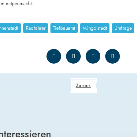
en mitgenmacht.
nnenstadt
Radfahrer
Tiefbauamt
tv.ingolstadt
Umfrage
Zurück
nteressieren