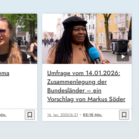
ema
Umfrage vom 14.01.2026:
Zusammenlegung der
Bundesländer – ein
Vorschlag von Markus Söder
bookmark_border
bookmark_border
Min.
14. Jan. 2026
16:21
02:10 Min.