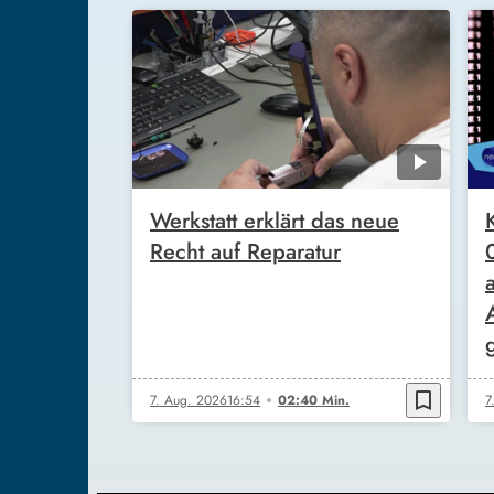
Werkstatt erklärt das neue
Recht auf Reparatur
bookmark_border
7. Aug. 2026
16:54
02:40 Min.
7