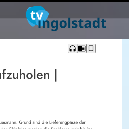
headphones
chrome_reader_mode
bookmark_border
fzuholen |
uesmann. Grund sind die Lieferengpässe der