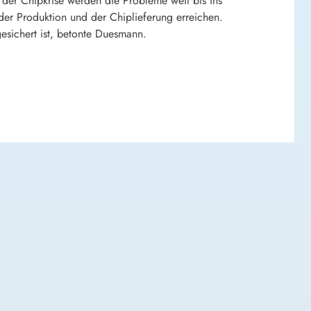
 der Chipkrise werden die Probleme weit bis ins
 der Produktion und der Chiplieferung erreichen.
gesichert ist, betonte Duesmann.