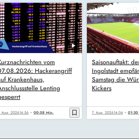
Kurznachrichten vom
Saisonauftakt: de
07.08.2026: Hackerangriff
Ingolstadt empfä
auf Krankenhaus,
Samstag die Wür
Anschlussstelle Lenting
Kickers
gesperrt
bookmark_border
. Aug. 2026
14:56
00:58 Min.
7. Aug. 2026
14:04
01:30