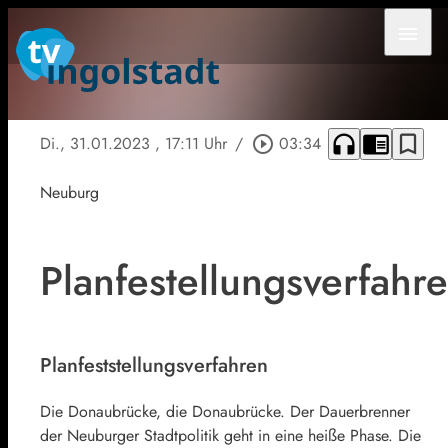
menu
headphones
chrome_reader_mode
bookmark_border
Di., 31.01.2023
, 17:11 Uhr
/
play_circle_outline
03:34
Neuburg
Planfestellungsverfahr
Planfeststellungsverfahren
Die Donaubrücke, die Donaubrücke. Der Dauerbrenner
der Neuburger Stadtpolitik geht in eine heiße Phase. Die