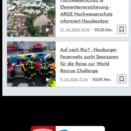
Elementarversicherung -
ARGE Hochwasserschutz
informiert Hausbesitzer
bookmark_border
21. Juli 2026
14:00
03:33 Min.
Auf nach Rio? - Neuburger
Feuerwehr sucht Sponsoren
für die Reise zur World
Rescue Challenge
bookmark_border
9. Juli 2026
17:34
03:09 Min.