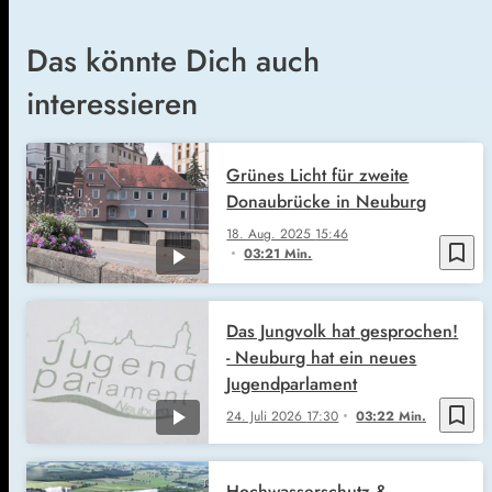
Das könnte Dich auch
interessieren
Grünes Licht für zweite
Donaubrücke in Neuburg
18. Aug. 2025
15:46
bookmark_border
03:21 Min.
Das Jungvolk hat gesprochen!
- Neuburg hat ein neues
Jugendparlament
bookmark_border
24. Juli 2026
17:30
03:22 Min.
Hochwasserschutz &