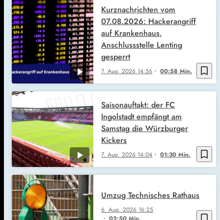
Kurznachrichten vom
07.08.2026: Hackerangriff
auf Krankenhaus,
Anschlussstelle Lenting
gesperrt
bookmark_border
7. Aug. 2026
14:56
00:58 Min.
Saisonauftakt: der FC
Ingolstadt empfängt am
Samstag die Würzburger
Kickers
bookmark_border
7. Aug. 2026
14:04
01:30 Min.
Umzug Technisches Rathaus
6. Aug. 2026
16:25
bookmark_border
02:50 Min.