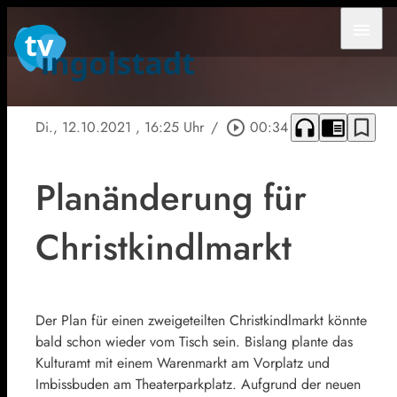
menu
headphones
chrome_reader_mode
bookmark_border
Di., 12.10.2021
, 16:25 Uhr
/
play_circle_outline
00:34
Planänderung für
Christkindlmarkt
Der Plan für einen zweigeteilten Christkindlmarkt könnte
bald schon wieder vom Tisch sein. Bislang plante das
Kulturamt mit einem Warenmarkt am Vorplatz und
Imbissbuden am Theaterparkplatz. Aufgrund der neuen