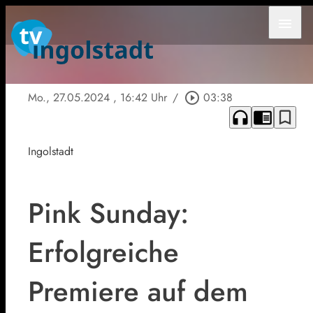
menu
Mo., 27.05.2024
, 16:42 Uhr
/
play_circle_outline
03:38
headphones
chrome_reader_mode
bookmark_border
Ingolstadt
Pink Sunday:
Erfolgreiche
Premiere auf dem