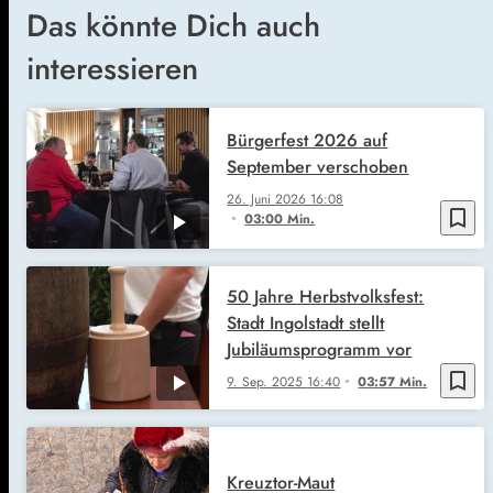
Das könnte Dich auch
interessieren
Bürgerfest 2026 auf
September verschoben
26. Juni 2026
16:08
bookmark_border
03:00 Min.
50 Jahre Herbstvolksfest:
Stadt Ingolstadt stellt
Jubiläumsprogramm vor
bookmark_border
9. Sep. 2025
16:40
03:57 Min.
Kreuztor-Maut