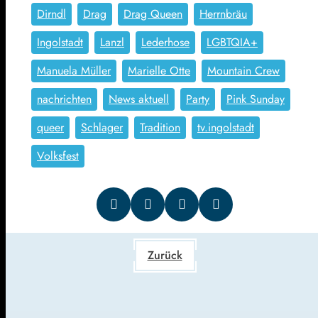
Dirndl
Drag
Drag Queen
Herrnbräu
Ingolstadt
Lanzl
Lederhose
LGBTQIA+
Manuela Müller
Marielle Otte
Mountain Crew
nachrichten
News aktuell
Party
Pink Sunday
queer
Schlager
Tradition
tv.ingolstadt
Volksfest
Zurück