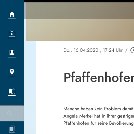
Do., 16.04.2020
, 17:24 Uhr
/
play_circle
Pfaffenhofe
Manche haben kein Problem damit,
Angela Merkel hat in ihrer gestrig
Pfaffenhofen für seine Bevölkerun