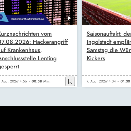
Kurznachrichten vom
Saisonauftakt: de
07.08.2026: Hackerangriff
Ingolstadt empfä
auf Krankenhaus,
Samstag die Wür
Anschlussstelle Lenting
Kickers
gesperrt
bookmark_border
. Aug. 2026
14:56
00:58 Min.
7. Aug. 2026
14:04
01:30