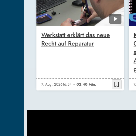
Werkstatt erklärt das neue
Recht auf Reparatur
bookmark_border
7. Aug. 2026
16:54
02:40 Min.
7