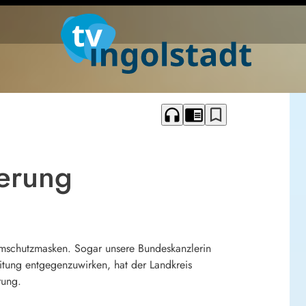
headphones
chrome_reader_mode
bookmark_border
ferung
mschutzmasken. Sogar unsere Bundeskanzlerin
eitung entgegenzuwirken, hat der Landkreis
rung.