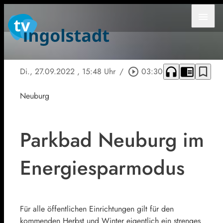
menu
headphones
chrome_reader_mode
bookmark_border
Di., 27.09.2022
, 15:48 Uhr
/
play_circle_outline
03:30
Neuburg
Parkbad Neuburg im
Energiesparmodus
Für alle öffentlichen Einrichtungen gilt für den
kommenden Herbst und Winter eigentlich ein strenges