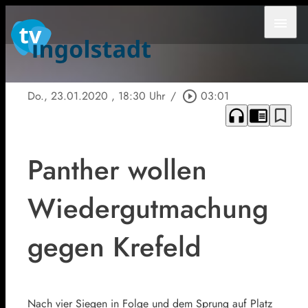
menu
Do., 23.01.2020
, 18:30 Uhr
/
play_circle_outline
03:01
headphones
chrome_reader_mode
bookmark_border
Panther wollen
Wiedergutmachung
gegen Krefeld
Nach vier Siegen in Folge und dem Sprung auf Platz