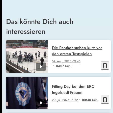
Das könnte Dich auch
interessieren
Die Panther stehen kurz vor
den ersten Testspielen
14. Aug. 2025
09:46
bookmark_border
03:17 Min.
Fitting Day bei den ERC
Ingolstadt Frauen
bookmark_border
20. Juli 2026
15:32
02:48 Min.