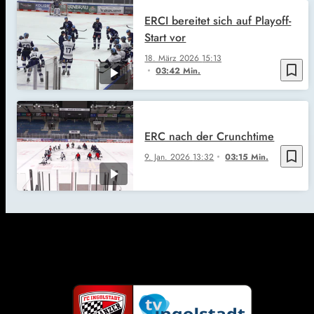
ERCI bereitet sich auf Playoff-
Start vor
18. März 2026
15:13
bookmark_border
03:42 Min.
ERC nach der Crunchtime
bookmark_border
9. Jan. 2026
13:32
03:15 Min.