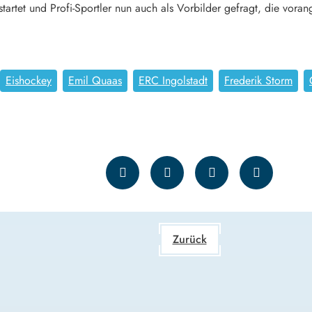
artet und Profi-Sportler nun auch als Vorbilder gefragt, die vor
Eishockey
Emil Quaas
ERC Ingolstadt
Frederik Storm
Zurück