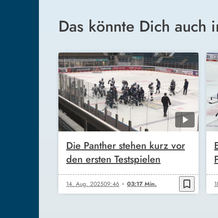
Das könnte Dich auch i
Die Panther stehen kurz vor
den ersten Testspielen
P
bookmark_border
14. Aug. 2025
09:46
03:17 Min.
1