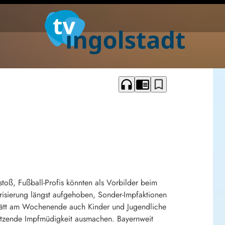
headphones
chrome_reader_mode
bookmark_border
toß, Fußball-Profis könnten als Vorbilder beim
orisierung längst aufgehoben, Sonder-Impfaktionen
hstätt am Wochenende auch Kinder und Jugendliche
nsetzende Impfmüdigkeit ausmachen. Bayernweit