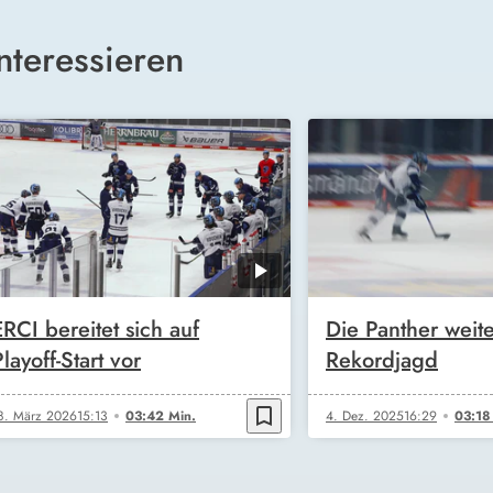
nteressieren
ERCI bereitet sich auf
Die Panther weite
layoff-Start vor
Rekordjagd
bookmark_border
8. März 2026
15:13
03:42 Min.
4. Dez. 2025
16:29
03:18