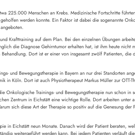
 etwa 225.000 Menschen an Krebs. Medizinische Fortschritte führte
eholfen werden konnte. Ein Faktor ist dabei die sogenannte Onko
t angeboten.
nd Krafttraining auf dem Plan. Bei den einzelnen Übungen arbeitet 
nglich die Diagnose Gehirntumor erhalten hat, ist ihm heute nicht m
 Behandlung. Dort ist er einer von insgesamt zwölf Patienten, die
nings- und Bewegungstherapie in Bayern an nur drei Standorten ang
k in Köln. Dort ist auch Physiotherapeut Markus Müller zur OTT-
die Onkologische Trainings- und Bewegungstherapie nun schon in se
chen Zentrum in Eichstätt eine wichtige Rolle. Dort arbeiten unte
Warum sich diese Art der Therapie so positiv auf die Genesung der
pie in Eichstätt neun Monate. Danach wird der Patient beraten, wel
ständig weitergeführt werden kann. Bei jedem Patienten verläuft die