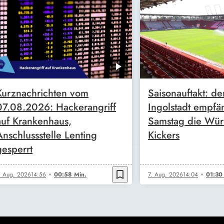
Kurznachrichten vom
Saisonauftakt: de
07.08.2026: Hackerangriff
Ingolstadt empfä
auf Krankenhaus,
Samstag die Wür
Anschlussstelle Lenting
Kickers
gesperrt
bookmark_border
. Aug. 2026
14:56
00:58 Min.
7. Aug. 2026
14:04
01:30