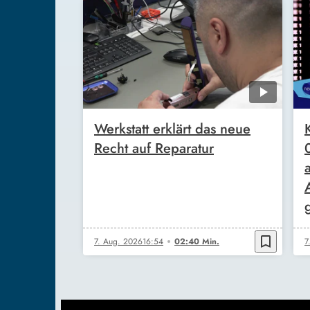
Werkstatt erklärt das neue
Recht auf Reparatur
bookmark_border
7. Aug. 2026
16:54
02:40 Min.
7