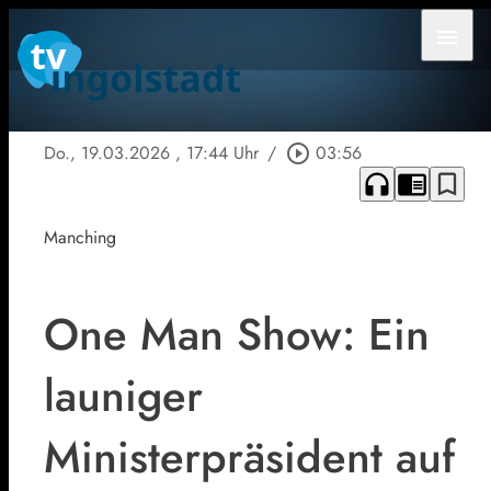
menu
Do., 19.03.2026
, 17:44 Uhr
/
play_circle_outline
03:56
headphones
chrome_reader_mode
bookmark_border
Manching
One Man Show: Ein
launiger
Ministerpräsident auf