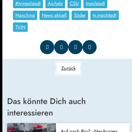
#tvingolstadt
Aichele
CSU
Ingolstadt
Manching
News aktuell
Söder
tv.ingolstadt
TVIN
Zurück
Das könnte Dich auch
interessieren
Auf nach Rio? - Neuburger