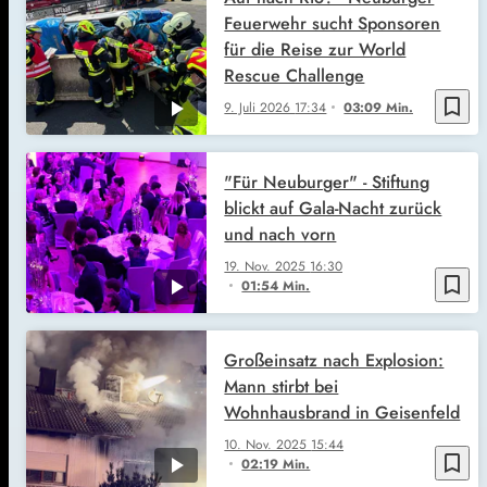
Feuerwehr sucht Sponsoren
für die Reise zur World
Rescue Challenge
bookmark_border
9. Juli 2026
17:34
03:09 Min.
"Für Neuburger" - Stiftung
blickt auf Gala-Nacht zurück
und nach vorn
19. Nov. 2025
16:30
bookmark_border
01:54 Min.
Großeinsatz nach Explosion:
Mann stirbt bei
Wohnhausbrand in Geisenfeld
10. Nov. 2025
15:44
bookmark_border
02:19 Min.