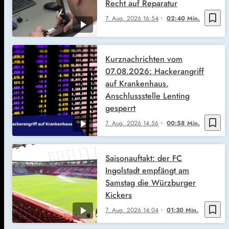
Recht auf Reparatur
bookmark_border
7. Aug. 2026
16:54
02:40 Min.
Kurznachrichten vom
07.08.2026: Hackerangriff
auf Krankenhaus,
Anschlussstelle Lenting
gesperrt
bookmark_border
7. Aug. 2026
14:56
00:58 Min.
Saisonauftakt: der FC
Ingolstadt empfängt am
Samstag die Würzburger
Kickers
bookmark_border
7. Aug. 2026
14:04
01:30 Min.