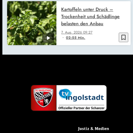
Kartoffeln unter Druck –
Trockenheit und Schädlinge
belasten den Anbau
7. Aug. 2026
09:27
bookmark_border
02:55 Min.