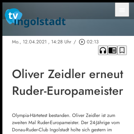
menu
Mo., 12.04.2021
, 14:28 Uhr
/
play_circle_outline
02:13
headphones
chrome_reader_mode
bookmark_border
Oliver Zeidler erneut
Ruder-Europameister
Olympia-Härtetest bestanden. Oliver Zeidler ist zum
zweiten Mal Ruder-Europameister. Der 24-Jährige vom
Donau-Ruder-Club Ingolstadt holte sich gestern im