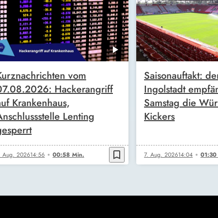
Kurznachrichten vom
Saisonauftakt: de
07.08.2026: Hackerangriff
Ingolstadt empfä
auf Krankenhaus,
Samstag die Wür
Anschlussstelle Lenting
Kickers
gesperrt
bookmark_border
. Aug. 2026
14:56
00:58 Min.
7. Aug. 2026
14:04
01:30