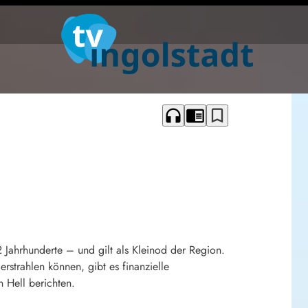
headphones
chrome_reader_mode
bookmark_border
Jahrhunderte – und gilt als Kleinod der Region.
strahlen können, gibt es finanzielle
 Hell berichten.