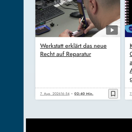
Werkstatt erklärt das neue
Recht auf Reparatur
bookmark_border
7. Aug. 2026
16:54
02:40 Min.
7