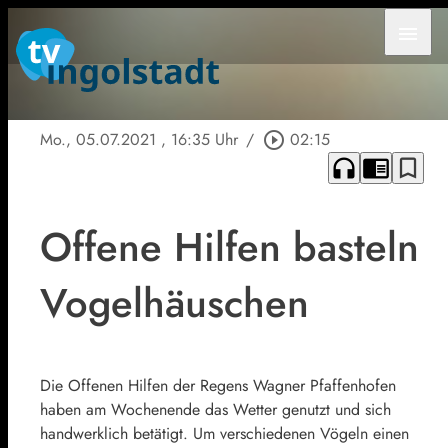
menu
Mo., 05.07.2021
, 16:35 Uhr
/
play_circle_outline
02:15
headphones
chrome_reader_mode
bookmark_border
Offene Hilfen basteln
Vogelhäuschen
Die Offenen Hilfen der Regens Wagner Pfaffenhofen
haben am Wochenende das Wetter genutzt und sich
handwerklich betätigt. Um verschiedenen Vögeln einen