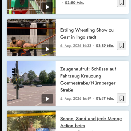
bookmark_border
02:50 Min.
Erding Wrestling Show zu
Gast in Ingolstadt
bookmark_border
6. Aug. 2026
14:33
03:39 Min.
Zeugenaufruf: Schüsse auf
Fahrzeug Kreuzung
Goethestraße/Nürnberger
Straße
bookmark_border
5. Aug. 2026
16:49
01:47 Min.
Sonne, Sand und jede Menge
Action beim