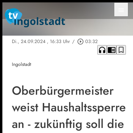
menu
Di., 24.09.2024
, 16:33 Uhr
/
play_circle_outline
03:32
headphones
chrome_reader_mode
bookmark_border
Ingolstadt
Oberbürgermeister
weist Haushaltssperre
an - zukünftig soll die