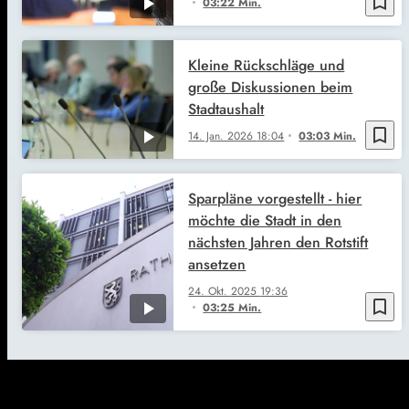
bookmark_border
03:22 Min.
Kleine Rückschläge und
große Diskussionen beim
Stadtaushalt
bookmark_border
14. Jan. 2026
18:04
03:03 Min.
Sparpläne vorgestellt - hier
möchte die Stadt in den
nächsten Jahren den Rotstift
ansetzen
24. Okt. 2025
19:36
bookmark_border
03:25 Min.