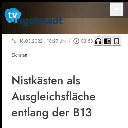
menu
headphones
chrome_reader_mode
bookmark_border
Fr., 18.03.2022
, 10:27 Uhr
/
play_circle_outline
03:53
Eichstätt
Nistkästen als
Ausgleichsfläche
entlang der B13