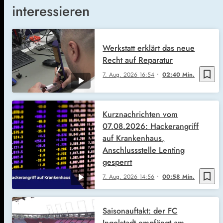
interessieren
Werkstatt erklärt das neue
Recht auf Reparatur
bookmark_border
7. Aug. 2026
16:54
02:40 Min.
Kurznachrichten vom
07.08.2026: Hackerangriff
auf Krankenhaus,
Anschlussstelle Lenting
gesperrt
bookmark_border
7. Aug. 2026
14:56
00:58 Min.
Saisonauftakt: der FC
Ingolstadt empfängt am