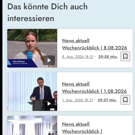
Das könnte Dich auch
interessieren
News aktuell
Wochenrückblick | 8.08.2026
bookmark_border
8. Aug. 2026
18:31
29:58 Min.
News aktuell
Wochenrückblick | 1.08.2026
bookmark_border
1. Aug. 2026
18:31
29:57 Min.
News aktuell
Wochenrückblick |