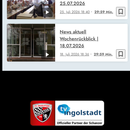
25.07.2026
bookmark_border
25. Juli 2026
18:40
29:59 Min.
News aktuell
Wochenrückblick |
18.07.2026
bookmark_border
18. Juli 2026
18:36
29:59 Min.