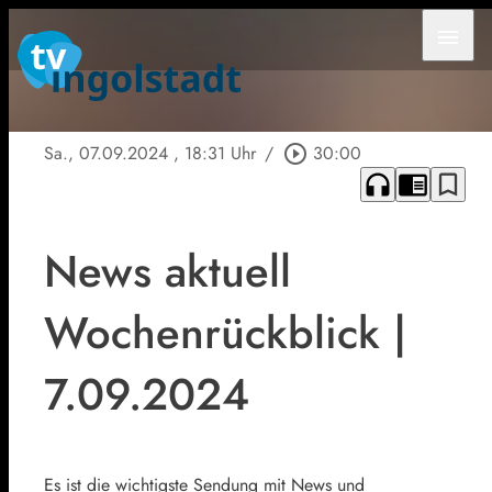
menu
Sa., 07.09.2024
, 18:31 Uhr
/
play_circle_outline
30:00
headphones
chrome_reader_mode
bookmark_border
News aktuell
Wochenrückblick |
7.09.2024
Es ist die wichtigste Sendung mit News und