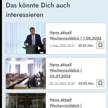
Das könnte Dich auch
interessieren
News aktuell
Wochenrückblick | 1.08.2026
bookmark_border
1. Aug. 2026
18:31
29:57 Min.
News aktuell
Wochenrückblick |
25.07.2026
bookmark_border
25. Juli 2026
18:40
29:59 Min.
News aktuell
Wochenrückblick |