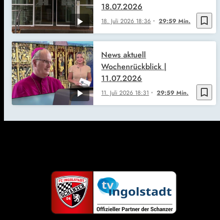
18.07.2026
bookmark_border
18. Juli 2026
18:36
29:59 Min.
News aktuell
Wochenrückblick |
11.07.2026
bookmark_border
11. Juli 2026
18:31
29:59 Min.