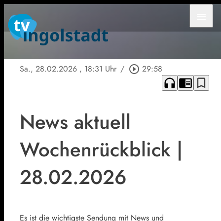
menu
Sa., 28.02.2026
, 18:31 Uhr
/
play_circle_outline
29:58
headphones
chrome_reader_mode
bookmark_border
News aktuell
Wochenrückblick |
28.02.2026
Es ist die wichtigste Sendung mit News und