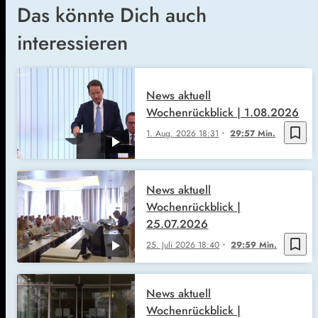
Das könnte Dich auch
interessieren
News aktuell
Wochenrückblick | 1.08.2026
bookmark_border
1. Aug. 2026
18:31
29:57 Min.
News aktuell
Wochenrückblick |
25.07.2026
bookmark_border
25. Juli 2026
18:40
29:59 Min.
News aktuell
Wochenrückblick |