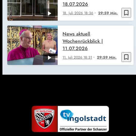
18.07.2026
bookmark_border
18. Juli 2026
18:36
29:59 Min.
News aktuell
Wochenrückblick |
11.07.2026
bookmark_border
11. Juli 2026
18:31
29:59 Min.