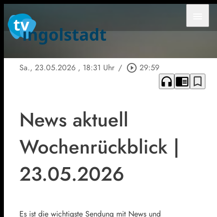
menu
Sa., 23.05.2026
, 18:31 Uhr
/
play_circle_outline
29:59
headphones
chrome_reader_mode
bookmark_border
News aktuell
Wochenrückblick |
23.05.2026
Es ist die wichtigste Sendung mit News und