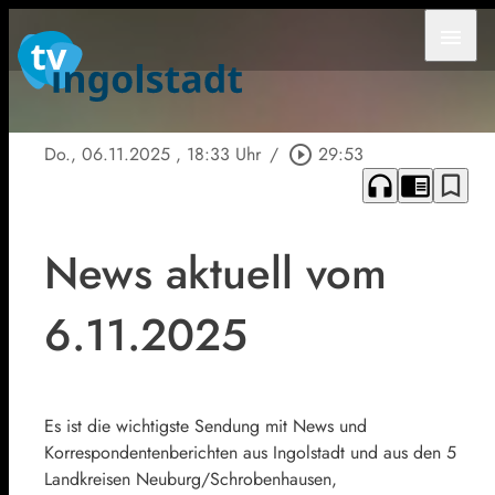
menu
Do., 06.11.2025
, 18:33 Uhr
/
play_circle_outline
29:53
headphones
chrome_reader_mode
bookmark_border
News aktuell vom
6.11.2025
Es ist die wichtigste Sendung mit News und
Korrespondentenberichten aus Ingolstadt und aus den 5
Landkreisen Neuburg/Schrobenhausen,